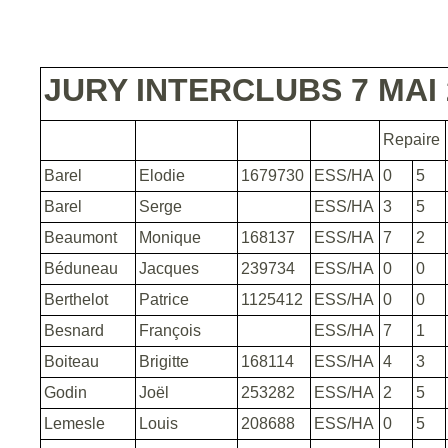
JURY INTERCLUBS 7 MAI 
Repaire
Barel
Elodie
1679730
ESS/HA
0
5
Barel
Serge
ESS/HA
3
5
Beaumont
Monique
168137
ESS/HA
7
2
Béduneau
Jacques
239734
ESS/HA
0
0
Berthelot
Patrice
1125412
ESS/HA
0
0
Besnard
François
ESS/HA
7
1
Boiteau
Brigitte
168114
ESS/HA
4
3
Godin
Joël
253282
ESS/HA
2
5
Lemesle
Louis
208688
ESS/HA
0
5