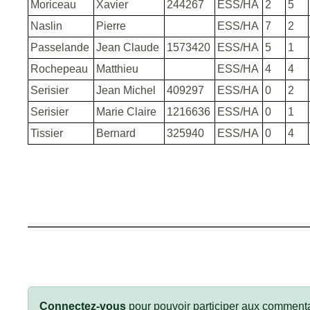
Moriceau
Xavier
244267
ESS/HA
2
5
Naslin
Pierre
ESS/HA
7
2
Passelande
Jean Claude
1573420
ESS/HA
5
1
Rochepeau
Matthieu
ESS/HA
4
4
Serisier
Jean Michel
409297
ESS/HA
0
2
Serisier
Marie Claire
1216636
ESS/HA
0
1
Tissier
Bernard
325940
ESS/HA
0
4
Connectez-vous
pour pouvoir participer aux commenta