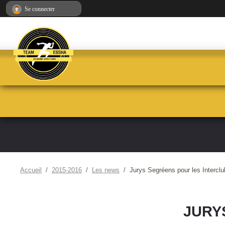
Panneau de gestion des cookies
Se connecter
Accueil
2015-2016
Les news
Jurys Segréens pour les Intercl
JURY