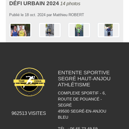
DÉFI URBAIN 2024
14 photos
Publié le
18 oct. 2024
par
Matthieu ROBERT
ENTENTE SPORTIVE
SEGRÉ HAUT-ANJOU
ATHLÉTISME
COMPLEXE SPORTIF - 6,
ROUTE DE POUANCÉ -
SEGRÉ
49500
SEGRÉ-EN-ANJOU
962513
VISITES
BLEU
TÉL. :
06.65.73.49.59